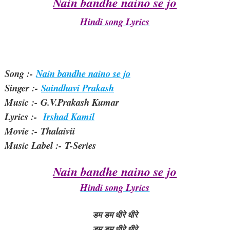
Nain bandhe naino se jo
Hindi song Lyrics
Song :-
Nain bandhe naino se jo
Singer :-
Saindhavi Prakash
Music :- G.V.Prakash Kumar
Lyrics :-
Irshad Kamil
Movie :- Thalaivii
Music Label :- T-Series
Nain bandhe naino se jo
Hindi song Lyrics
डम डम धीरे धीरे
डम डम धीरे धीरे