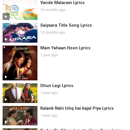
Vande Mataram Lyrics
12 months ago
Saiyaara Title Song Lyrics
12 months ago
Main Yahaan Hoon Lyrics
1 year ago
Dhun Lagi Lyrics
1 year ago
Kalank Nahi Ishq hai kajal Piya Lyrics
1 year ago