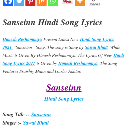
Shares
Sanseinn Hindi Song Lyrics
Himesh Reshammiya
Present Latest New
Hindi Song Lyrics
2021
“Sanseinn” Song. The song is Sung by
Sawai Bhatt
. While
Music is Given By Himesh Reshammiya. The Lyrics Of New
Hindi
Song Lyrics 2021
is Given by
Himesh Reshammiya
. The Song
Features Sruishty Mann and Gurlez Akhtar.
Sanseinn
Hindi Song Lyrics
Song Title :-
Sanseinn
Singer :-
Sawai Bhatt