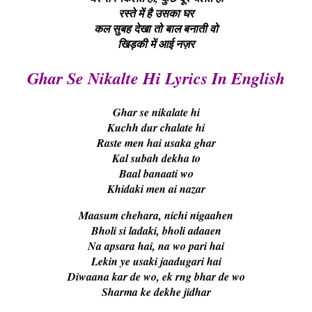
रस्ते में है उसका घर
कल सुबह देखा तो बाल बनाती वो
खिड़की में आई नज़र
Ghar Se Nikalte Hi Lyrics In English
Ghar se nikalate hi
Kuchh dur chalate hi
Raste men hai usaka ghar
Kal subah dekha to
Baal banaati wo
Khidaki men ai nazar
Maasum chehara, nichi nigaahen
Bholi si ladaki, bholi adaaen
Na apsara hai, na wo pari hai
Lekin ye usaki jaadugari hai
Diwaana kar de wo, ek rng bhar de wo
Sharma ke dekhe jidhar