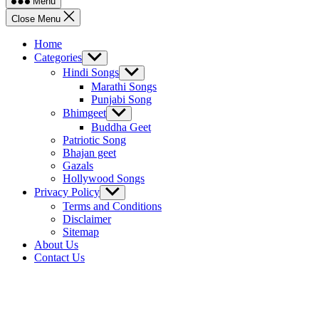
Menu
Close Menu
Home
Categories
Show
sub
Hindi Songs
Show
menu
sub
Marathi Songs
menu
Punjabi Song
Bhimgeet
Show
sub
Buddha Geet
menu
Patriotic Song
Bhajan geet
Gazals
Hollywood Songs
Privacy Policy
Show
sub
Terms and Conditions
menu
Disclaimer
Sitemap
About Us
Contact Us