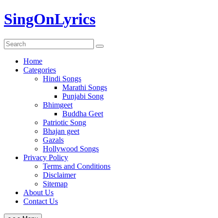
Skip
SingOnLyrics
to
content
Home
Categories
Hindi Songs
Marathi Songs
Punjabi Song
Bhimgeet
Buddha Geet
Patriotic Song
Bhajan geet
Gazals
Hollywood Songs
Privacy Policy
Terms and Conditions
Disclaimer
Sitemap
About Us
Contact Us