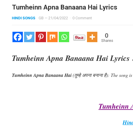
Tumheinn Apna Banaana Hai Lyrics
HINDI SONGS
GB
—
21/04/2022
·
0 Comment
0
Shares
Tumheinn Apna Banaana Hai Lyrics 
Tumheinn Apna Banaana Hai
(तुम्हे अपना बनाना है): The song i
Tumheinn 
Hind