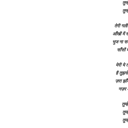
तुम
तुम
तेरी गली
आँखों में
भुज ना सक
साँसों 
मेरी ये
है तुझस
ज़रा झाँ
नज़र 
तुम्
तुम
तुम