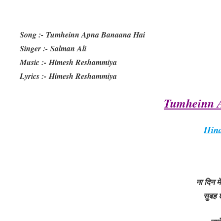
Song :- Tumheinn Apna Banaana Hai
Singer :- Salman Ali
Music :- Himesh Reshammiya
Lyrics :- Himesh Reshammiya
Tumheinn 
Hind
ना दिन म
सुबह 