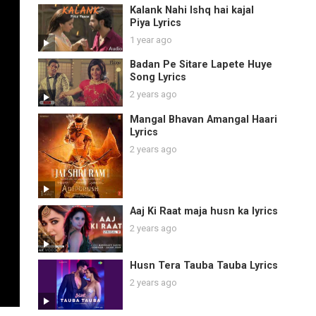
Kalank Nahi Ishq hai kajal
Piya Lyrics
1 year ago
Badan Pe Sitare Lapete Huye
Song Lyrics
2 years ago
Mangal Bhavan Amangal Haari
Lyrics
2 years ago
Aaj Ki Raat maja husn ka lyrics
2 years ago
Husn Tera Tauba Tauba Lyrics
2 years ago