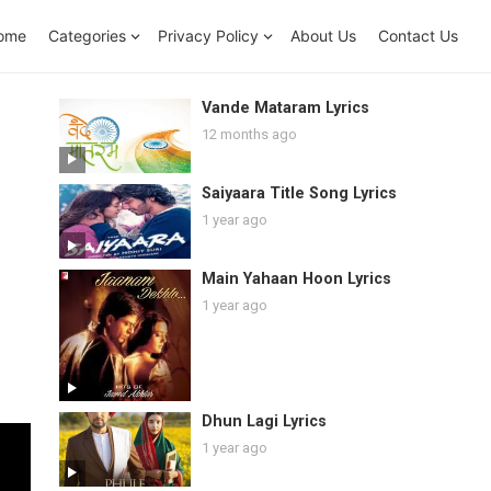
ome
Categories
Privacy Policy
About Us
Contact Us
Vande Mataram Lyrics
12 months ago
Saiyaara Title Song Lyrics
1 year ago
Main Yahaan Hoon Lyrics
1 year ago
Dhun Lagi Lyrics
1 year ago