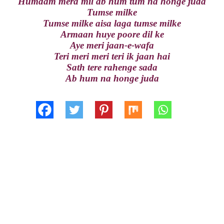
Humdam mera mil ab hum tum na honge juda
Tumse milke
Tumse milke aisa laga tumse milke
Armaan huye poore dil ke
Aye meri jaan-e-wafa
Teri meri meri teri ik jaan hai
Sath tere rahenge sada
Ab hum na honge juda