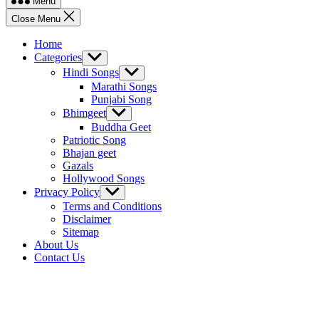
Menu
Close Menu
Home
Categories
Show
sub
Hindi Songs
Show
menu
sub
Marathi Songs
menu
Punjabi Song
Bhimgeet
Show
sub
Buddha Geet
menu
Patriotic Song
Bhajan geet
Gazals
Hollywood Songs
Privacy Policy
Show
sub
Terms and Conditions
menu
Disclaimer
Sitemap
About Us
Contact Us