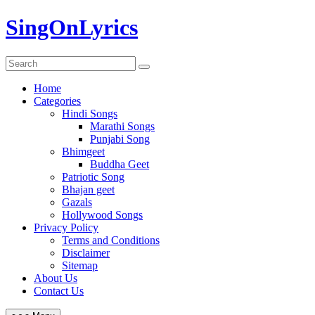
Skip
SingOnLyrics
to
content
Home
Categories
Hindi Songs
Marathi Songs
Punjabi Song
Bhimgeet
Buddha Geet
Patriotic Song
Bhajan geet
Gazals
Hollywood Songs
Privacy Policy
Terms and Conditions
Disclaimer
Sitemap
About Us
Contact Us