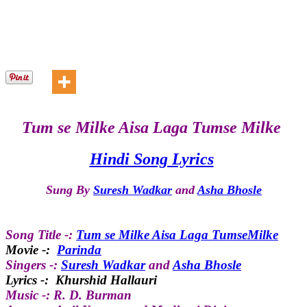
Tum se Milke Aisa Laga Tumse Milke
Hindi Song Lyrics
Sung By
Suresh Wadkar
and
Asha Bhosle
Song Title -:
Tum se Milke Aisa Laga TumseMilke
Movie -:
Parinda
Singers -:
Suresh Wadkar
and
Asha Bhosle
Lyrics -: Khurshid Hallauri
Music -: R. D. Burman