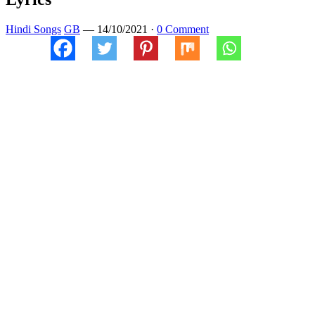
Hindi Songs
GB
—
14/10/2021
·
0 Comment