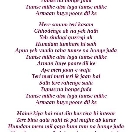
Tumse na honge juda
Tumse milke aisa laga tumse milke
Armaan huye poore dil ke
Mere sanam teri kasam
Chhodenge ab na yeh hath
Yeh zindagi guzregi ab
Humdam tumhare hi sath
Apna yeh vaada raha tumse na honge juda
Tumse milke aisa laga tumse milke
Arman huye poore dil ke
Aye meri jaan-e-wafa
Teri meri meri teri ik jaan hai
Sath tere rahenge sada
Tumse na honge juda
Tumse milke aisa laga tumse milke
Armaan huye poore dil ke
Maine kiya hai raat din bas tera hi intezar
Tere bina aata nahi ek pal mujhe ab karar
Humdam mera mil gaya hum tum na honge juda