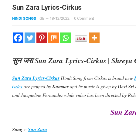
Sun Zara Lyrics-Cirkus
HINDI SONGS
GB
—
18/12/2022
·
0 Comment
सुन जरा Sun Zara Lyrics-Cirkus | Shreya
Sun Zara Lyrics-Cirkus
Hindi Song from Cirkus is brand new
lyrics
are penned by
Kumaar
and its music is given by
Devi Sri
and Jacqueline Fernandez while video has been directed by Rohi
Sun Zar
Song :-
Sun Zara