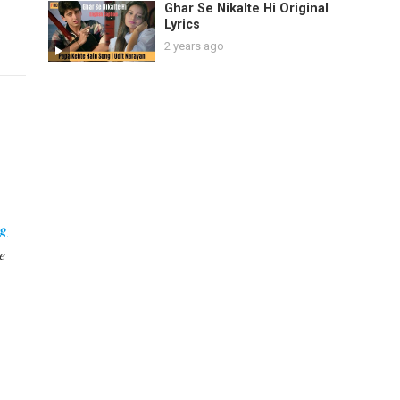
Ghar Se Nikalte Hi Original
Lyrics
2 years ago
ng
e