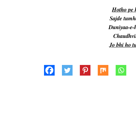
Hotho pe k
Sajde tumh
Duniyaa-e-h
Chaudhvin
Jo bhi ho 