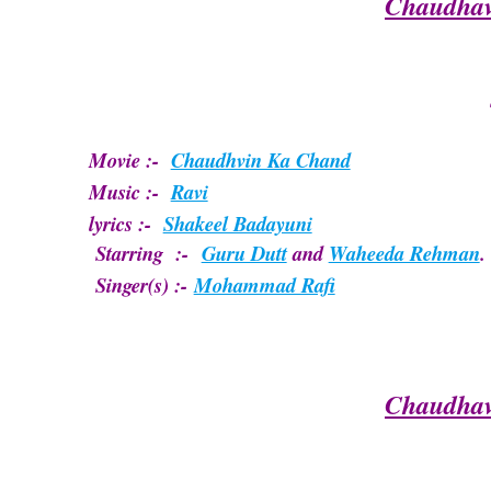
Chaudhav
Movie :-
Chaudhvin Ka Chand
Music :-
Ravi
lyrics :-
Shakeel Badayuni
Starring :-
Guru Dutt
and
Waheeda Rehman
.
Singer(s) :-
Mohammad Rafi
Chaudhav