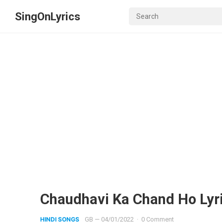
SingOnLyrics
Chaudhavi Ka Chand Ho Lyr
HINDI SONGS
GB
—
04/01/2022
·
0 Comment