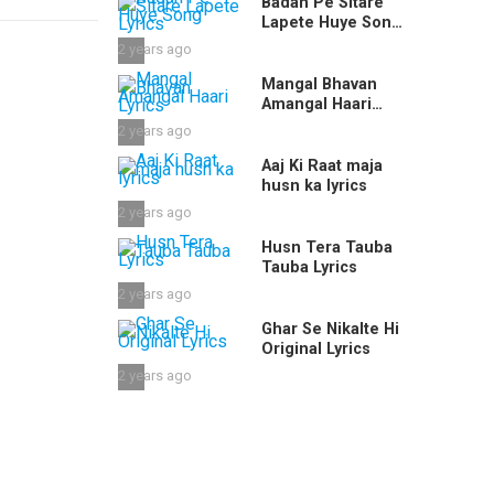
Badan Pe Sitare
Lapete Huye Song
Lyrics
2 years ago
Mangal Bhavan
Amangal Haari
Lyrics
2 years ago
Aaj Ki Raat maja
husn ka lyrics
2 years ago
Husn Tera Tauba
Tauba Lyrics
2 years ago
Ghar Se Nikalte Hi
Original Lyrics
2 years ago