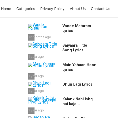
Home
Categories
Privacy Policy
About Us
Contact Us
Vande Mataram
Lyrics
12 months ago
Saiyaara Title
Song Lyrics
1 year ago
Main Yahaan Hoon
Lyrics
1 year ago
Dhun Lagi Lyrics
1 year ago
Kalank Nahi Ishq
hai kajal
Piya Lyrics
1 year ago