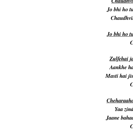
Chaudhv
Jo bhi ho 
Chaudhvin
Jo bhi ho 
C
Zulfehai j
Aankhe ha
Masti hai j
C
Cheharaahai
Yaa zind
Jaane bahaa
C