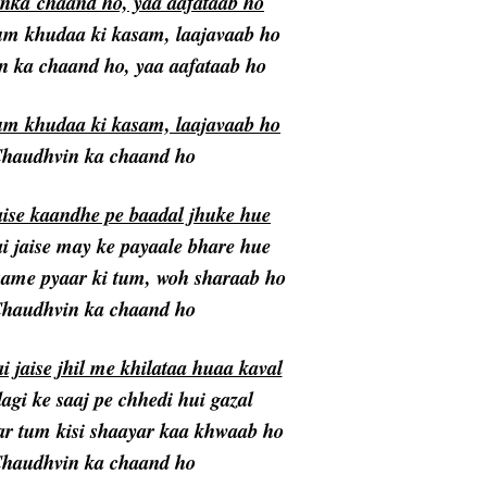
in
ka
chaand ho, yaa aafataab ho
tum khudaa ki kasam, laajavaab ho
 ka chaand ho, yaa aafataab ho
tum khudaa ki kasam, laajavaab ho
haudhvin ka chaand ho
aise kaandhe pe baadal jhuke hue
i jaise may ke payaale bhare hue
isame pyaar ki tum, woh sharaab ho
haudhvin ka chaand ho
 jaise jhil me khilataa huaa kaval
agi ke saaj pe chhedi hui gazal
r tum kisi shaayar kaa khwaab ho
haudhvin ka chaand ho