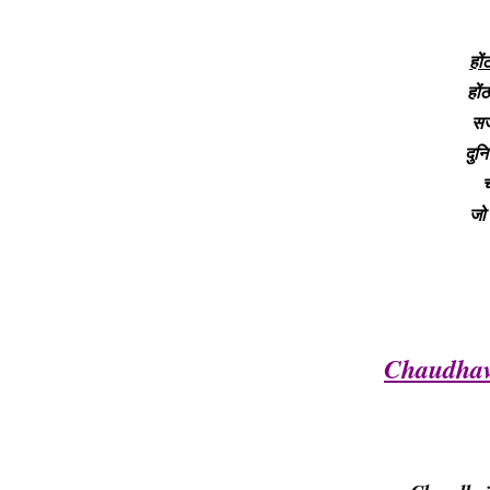
हों
हों
सजद
दुनि
च
जो 
Chaudhav