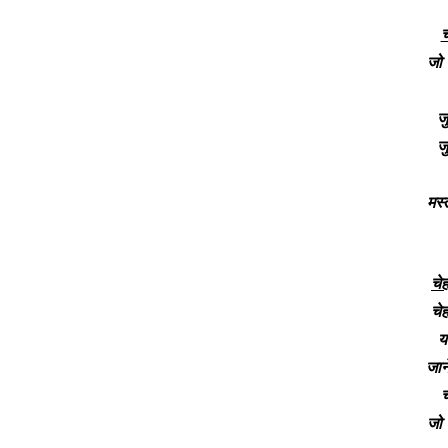
च
जो 
जु
जु
मस्
चे
चे
य
जान
च
जो 