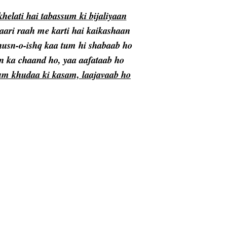
helati hai tabassum ki bijaliyaan
aari raah me karti hai kaikashaan
usn-o-ishq kaa tum hi shabaab ho
 ka chaand ho, yaa aafataab ho
tum khudaa ki kasam, laajavaab ho